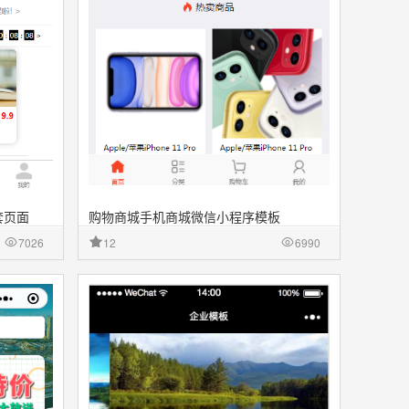
套页面
购物商城手机商城微信小程序模板
7026
12
6990
件
收藏
源文件