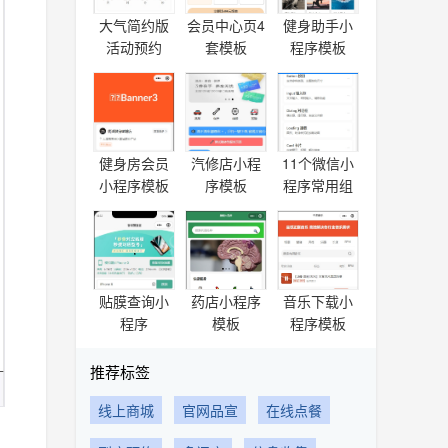
大气简约版
会员中心页4
健身助手小
活动预约
套模板
程序模板
健身房会员
汽修店小程
11个微信小
小程序模板
序模板
程序常用组
件库
贴膜查询小
药店小程序
音乐下载小
程序
模板
程序模板
推荐标签
线上商城
官网品宣
在线点餐