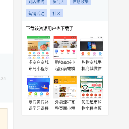
到店预约
多门店
信息收集
营销活动
社区
下载该资源用户也下载了
多商户商城
购物商城小
购物商城手
布局小程序
程序前端模
机商城微信
模板源码下
板源码
小程序模板
:35
载
寒假暑假补
外卖流程完
优质超市购
课学习课程
整页面小程
物小程序模
小程序全套
序模板(单店
板源码下载
页面
版)