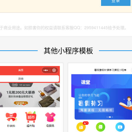
登录
商业用途。如损害你的权益请联系客服QQ：2959411445给予处理。
其他小程序模板
源文件
收藏
源文