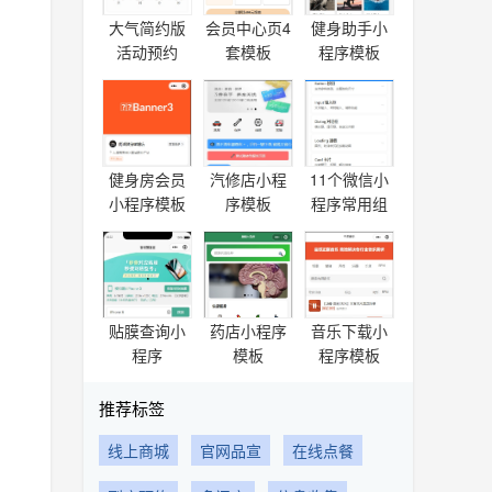
大气简约版
会员中心页4
健身助手小
活动预约
套模板
程序模板
健身房会员
汽修店小程
11个微信小
小程序模板
序模板
程序常用组
件库
贴膜查询小
药店小程序
音乐下载小
程序
模板
程序模板
推荐标签
线上商城
官网品宣
在线点餐