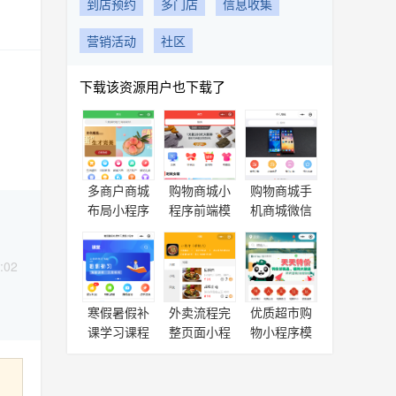
到店预约
多门店
信息收集
营销活动
社区
下载该资源用户也下载了
多商户商城
购物商城小
购物商城手
布局小程序
程序前端模
机商城微信
模板源码下
板源码
小程序模板
载
:02
寒假暑假补
外卖流程完
优质超市购
课学习课程
整页面小程
物小程序模
小程序全套
序模板(单店
板源码下载
页面
版)