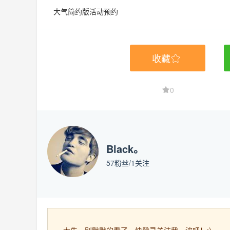
大气简约版活动预约
收藏
0
Black。
57
粉丝/
1
关注