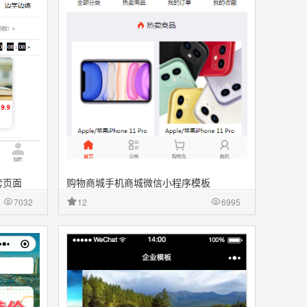
套页面
购物商城手机商城微信小程序模板
7032
12
6995
件
收藏
源文件